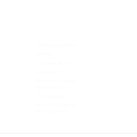
Nos liens
Médecine et SMR
EHPAD
L'accueil de jour
La Qualité
Formulaire recueil
d'expression
Nos équipes
Index de l'égalité
professionnelle