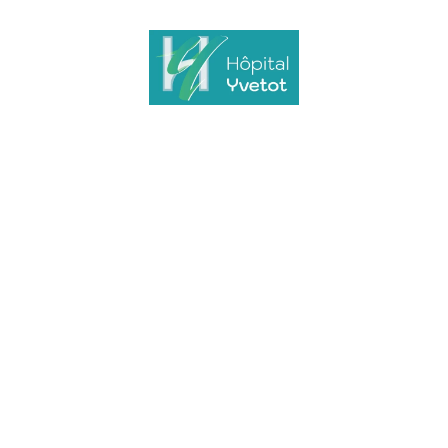
Etablissement de proximité, le Centre
Hospitalier ASSELIN-HEDELIN est situé
au cœur du Pays de Caux, entre
ROUEN et LE HAVRE, à 10 minutes à
pieds du centre-ville.
Nous contacter
7 Rue du Champ de Courses
76190 Yvetot
02 35 95 73 00
contact@hopital-yvetot.fr